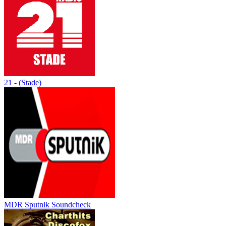
21 - (Stade)
MDR Sputnik Soundcheck