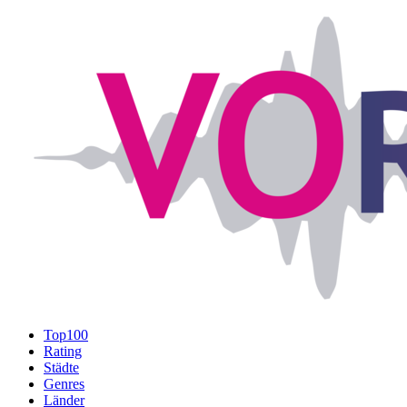
Top100
Rating
Städte
Genres
Länder