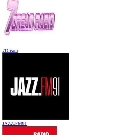
7Dream
JAZZ.FM91