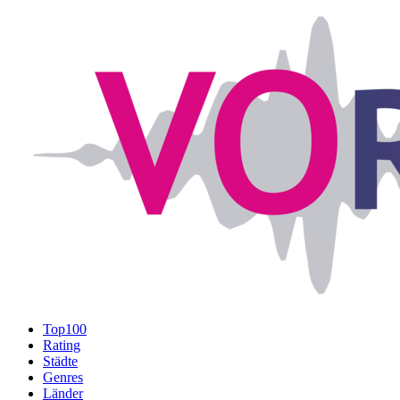
Top100
Rating
Städte
Genres
Länder