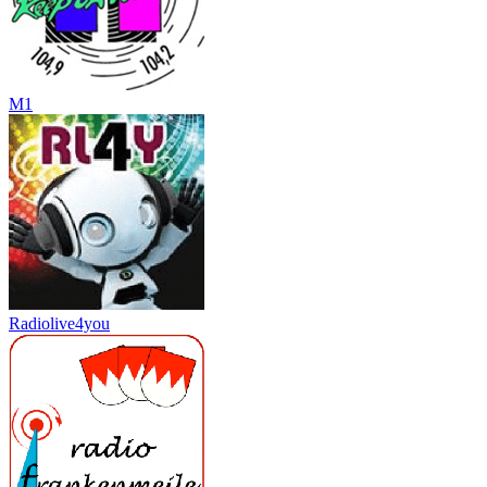
M1
Radiolive4you