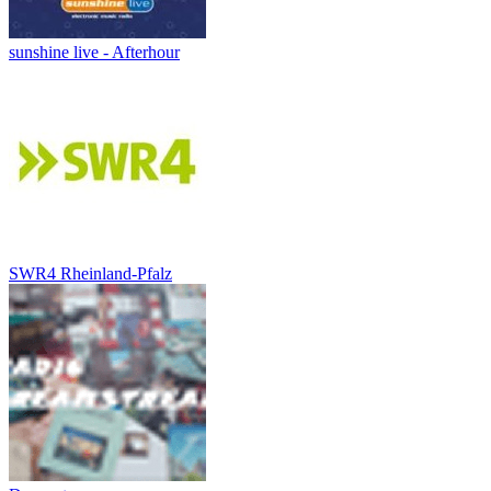
sunshine live - Afterhour
SWR4 Rheinland-Pfalz