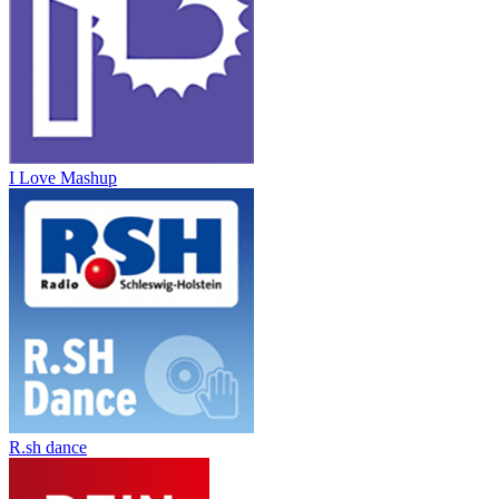
I Love Mashup
R.sh dance