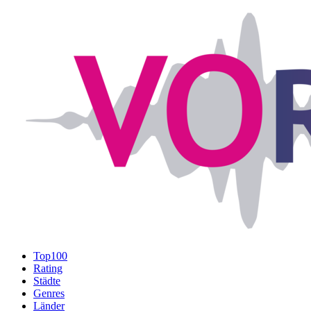
Top100
Rating
Städte
Genres
Länder