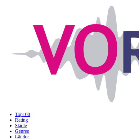
Top100
Rating
Städte
Genres
Länder