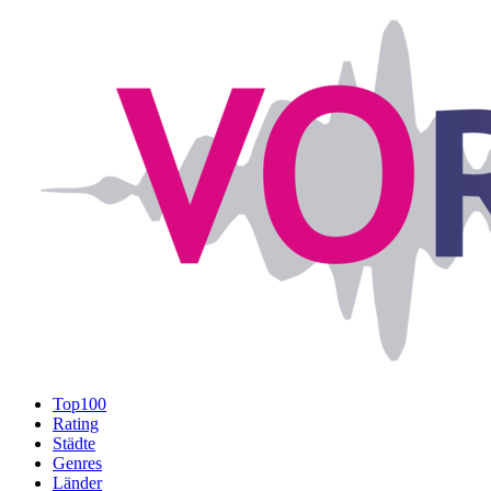
Top100
Rating
Städte
Genres
Länder