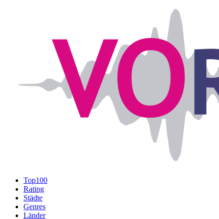
Top100
Rating
Städte
Genres
Länder