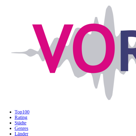
Top100
Rating
Städte
Genres
Länder