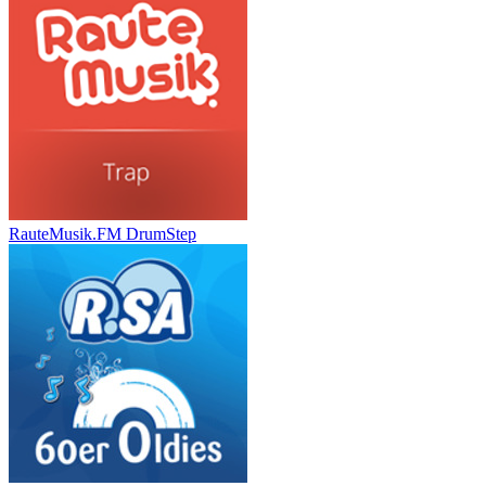
RauteMusik.FM DrumStep