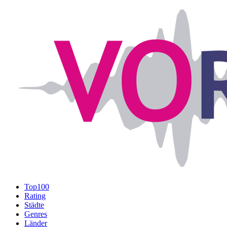
Top100
Rating
Städte
Genres
Länder