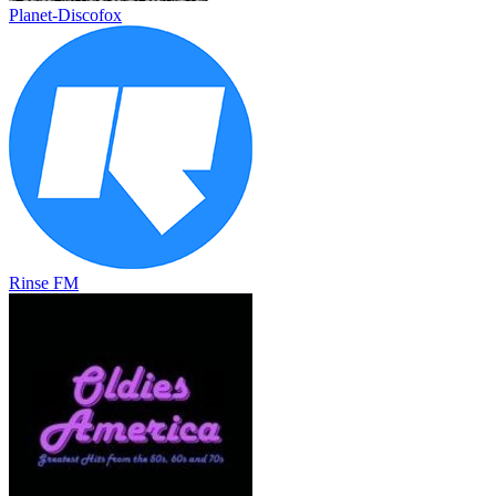
Planet-Discofox
Rinse FM