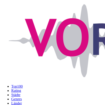
Top100
Rating
Städte
Genres
Länder