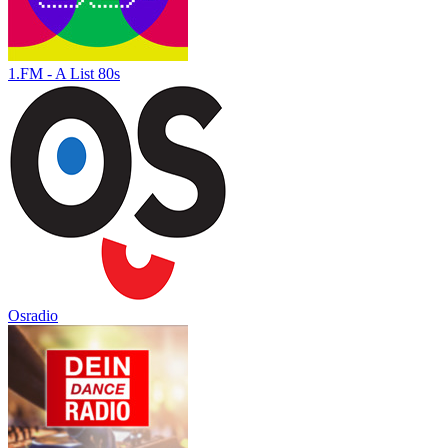
1.FM - A List 80s
Osradio