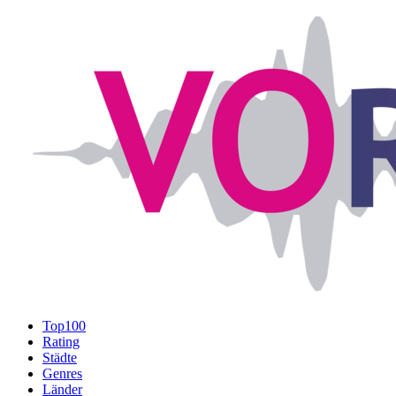
Top100
Rating
Städte
Genres
Länder