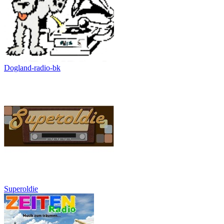
Dogland-radio-bk
Superoldie