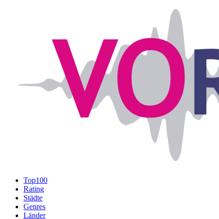
Top100
Rating
Städte
Genres
Länder