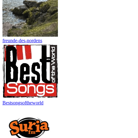
freunde-des-nordens
Bestsongsoftheworld