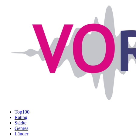
Top100
Rating
Städte
Genres
Länder