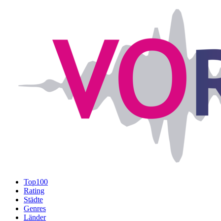
Top100
Rating
Städte
Genres
Länder