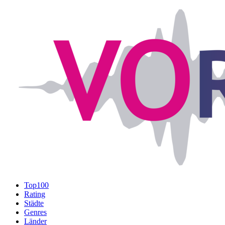
Top100
Rating
Städte
Genres
Länder