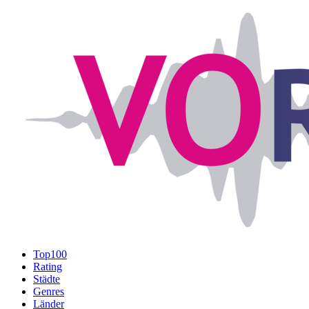
Top100
Rating
Städte
Genres
Länder