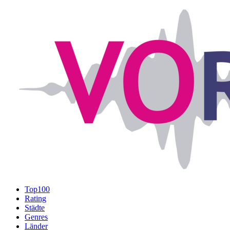
Top100
Rating
Städte
Genres
Länder