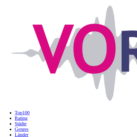
Top100
Rating
Städte
Genres
Länder