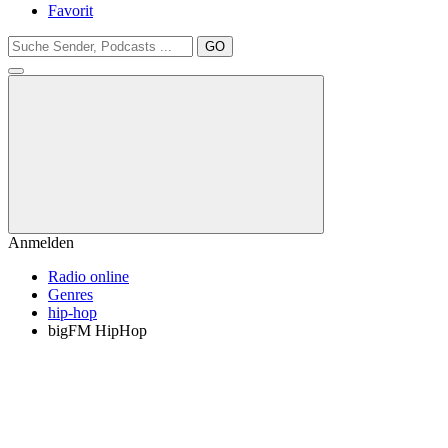
Favorit
GO
Anmelden
Radio online
Genres
hip-hop
bigFM HipHop