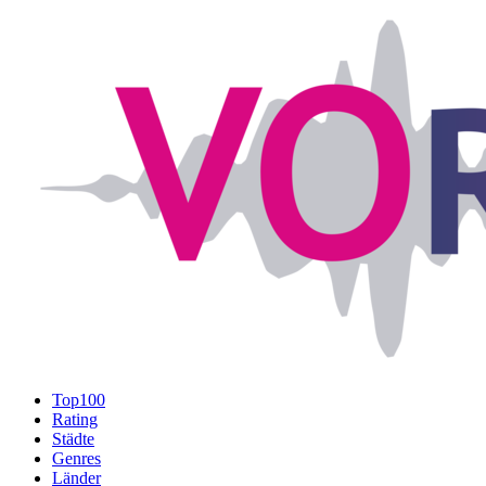
Top100
Rating
Städte
Genres
Länder