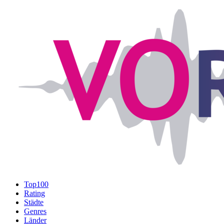
Top100
Rating
Städte
Genres
Länder