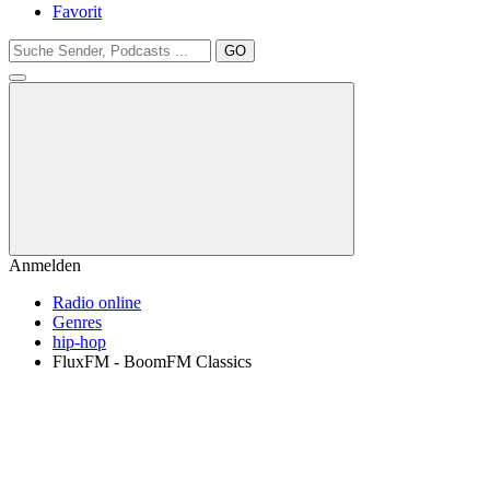
Favorit
GO
Anmelden
Radio online
Genres
hip-hop
FluxFM - BoomFM Classics