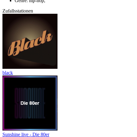
Genre: hip-hop,
Zufallsstationen
black
Sunshine live - Die 80er