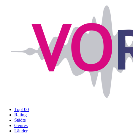
Top100
Rating
Städte
Genres
Länder