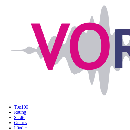
Top100
Rating
Städte
Genres
Länder