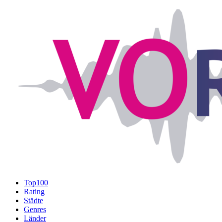
Top100
Rating
Städte
Genres
Länder