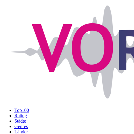
Top100
Rating
Städte
Genres
Länder