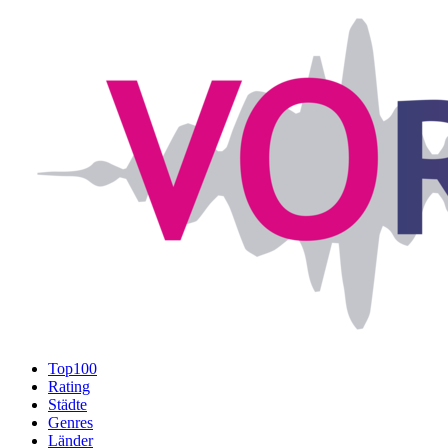
Top100
Rating
Städte
Genres
Länder