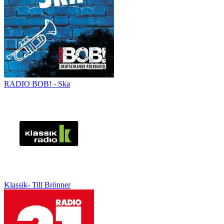
RADIO BOB! - Ska
Klassik- Till Brönner