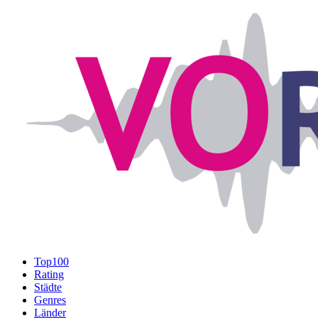
Top100
Rating
Städte
Genres
Länder