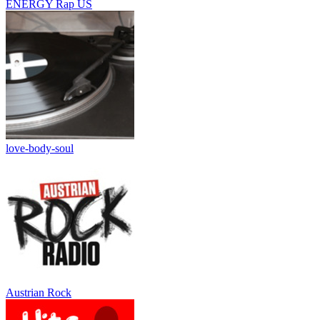
ENERGY Rap US
love-body-soul
Austrian Rock