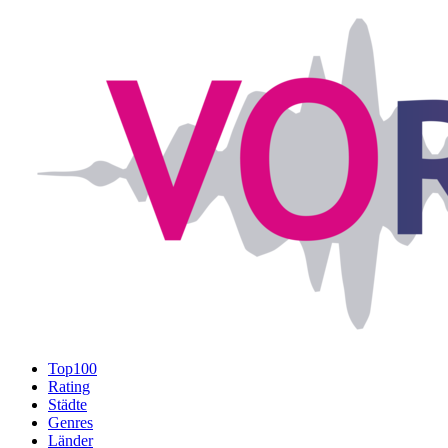
Top100
Rating
Städte
Genres
Länder