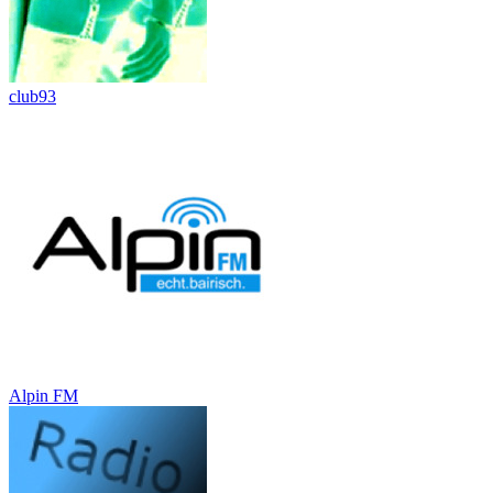
club93
Alpin FM