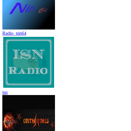
Radio_nin64
isn