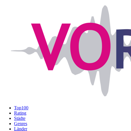
Top100
Rating
Städte
Genres
Länder