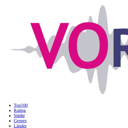
Top100
Rating
Städte
Genres
Länder