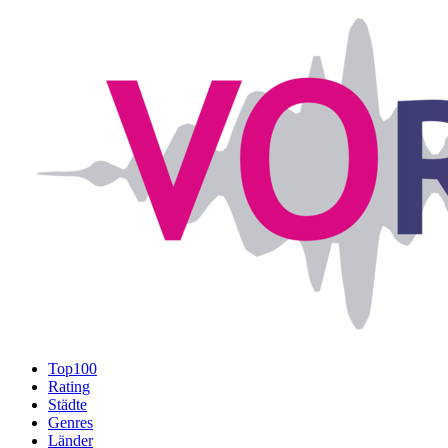
Top100
Rating
Städte
Genres
Länder