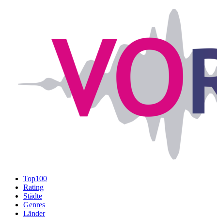
Top100
Rating
Städte
Genres
Länder