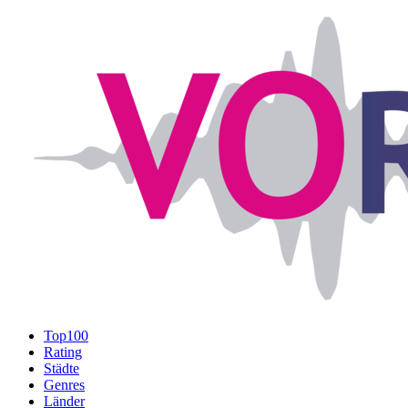
Top100
Rating
Städte
Genres
Länder