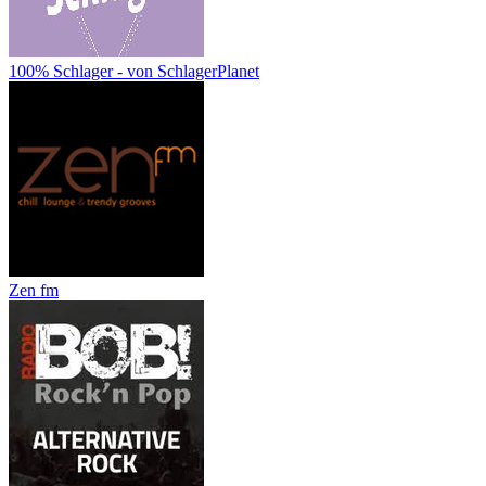
100% Schlager - von SchlagerPlanet
Zen fm