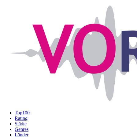
Top100
Rating
Städte
Genres
Länder