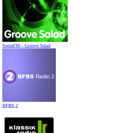
SomaFM – Groove Salad
BFBS 2