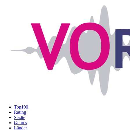
Top100
Rating
Städte
Genres
Länder