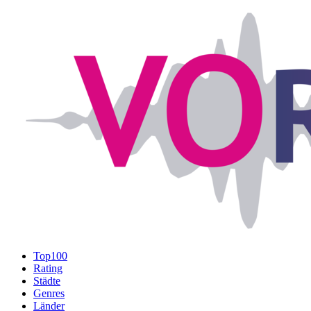
Top100
Rating
Städte
Genres
Länder