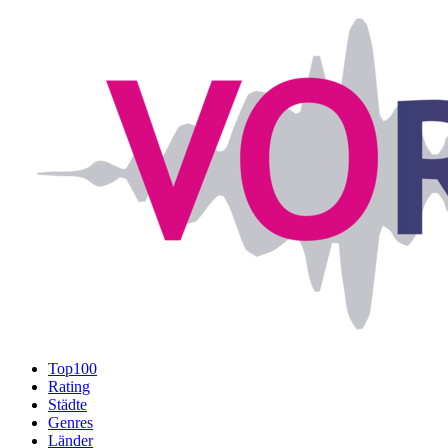
Top100
Rating
Städte
Genres
Länder