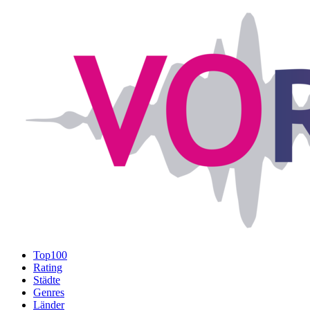
Top100
Rating
Städte
Genres
Länder