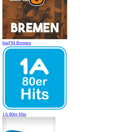
bigFM Bremen
1A 80er Hits