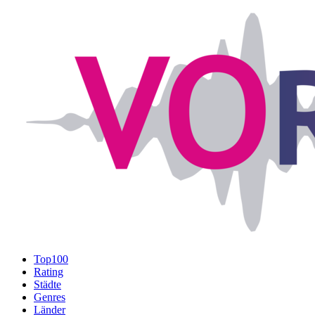
Top100
Rating
Städte
Genres
Länder