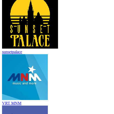
sunsetpalace
VRT MNM