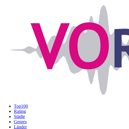
Top100
Rating
Städte
Genres
Länder