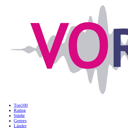
Top100
Rating
Städte
Genres
Länder