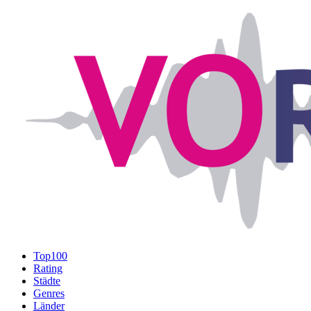
Top100
Rating
Städte
Genres
Länder