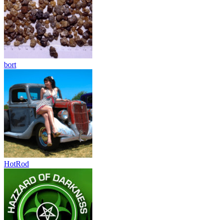
bort
HotRod