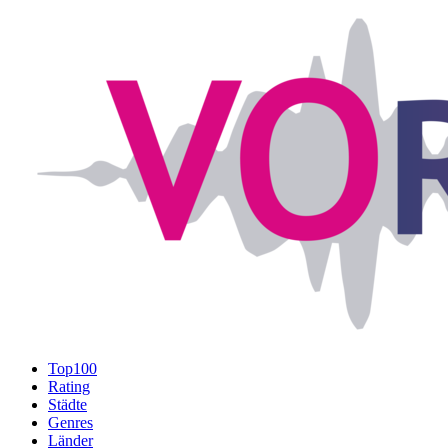
Top100
Rating
Städte
Genres
Länder