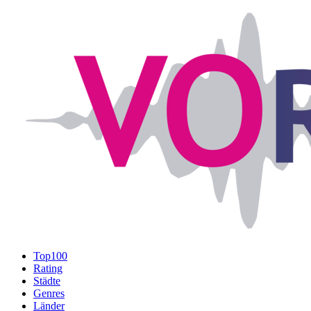
Top100
Rating
Städte
Genres
Länder