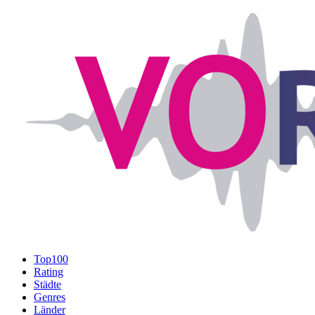
Top100
Rating
Städte
Genres
Länder