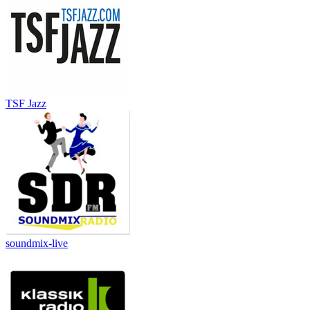
TSF Jazz
soundmix-live