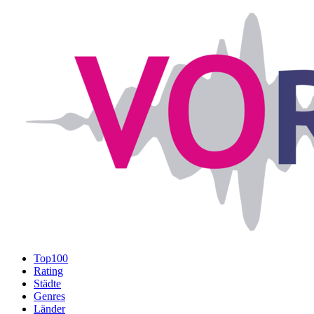
Top100
Rating
Städte
Genres
Länder