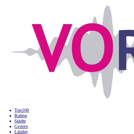
Top100
Rating
Städte
Genres
Länder