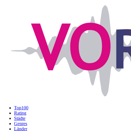
Top100
Rating
Städte
Genres
Länder