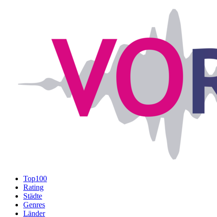
Top100
Rating
Städte
Genres
Länder