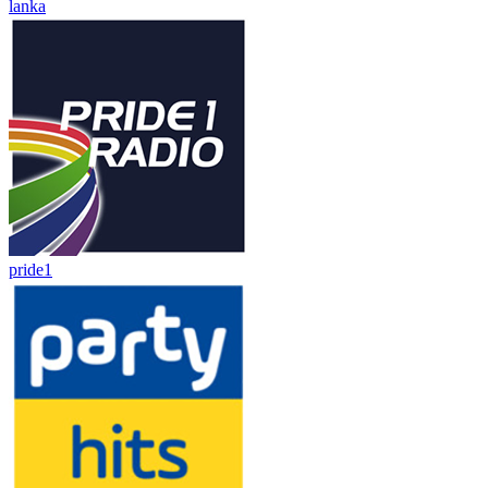
lanka
pride1