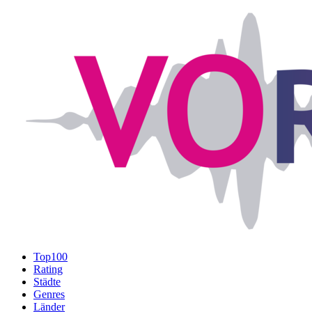
Top100
Rating
Städte
Genres
Länder