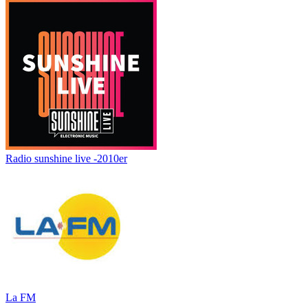
Radio sunshine live -2010er
La FM