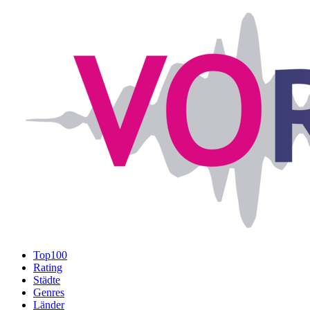
Top100
Rating
Städte
Genres
Länder