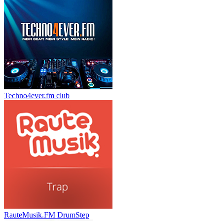
Techno4ever.fm club
RauteMusik.FM DrumStep