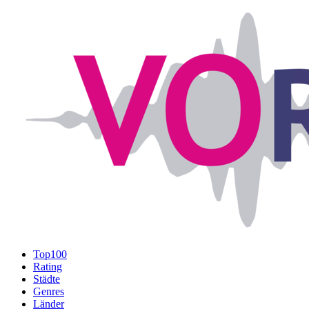
Top100
Rating
Städte
Genres
Länder